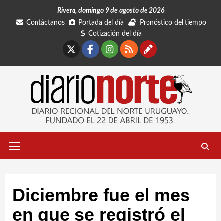
Saltar
Rivera, domingo 9 de agosto de 2026
al
Contáctanos
Portada del día
Pronóstico del tiempo
contenido
Cotización del día
X
Facebook
Instagram
RSS
Contáctano
Menú
primario
Diciembre fue el mes
en que se registró el