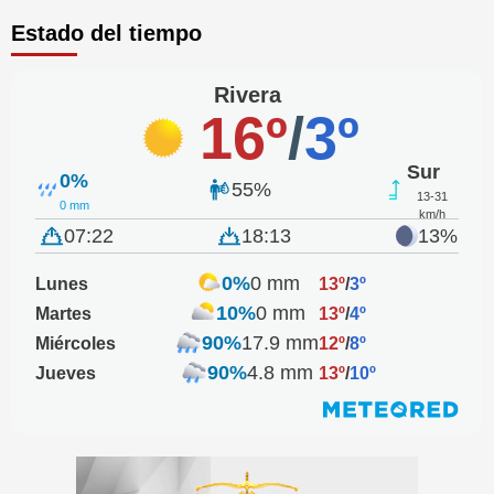
Estado del tiempo
Rivera
16º
/
3º
Sur
0%
55%
13-31
0 mm
km/h
07:22
18:13
13%
0%
0 mm
Lunes
13º
/
3º
10%
0 mm
Martes
13º
/
4º
90%
17.9 mm
Miércoles
12º
/
8º
90%
4.8 mm
Jueves
13º
/
10º