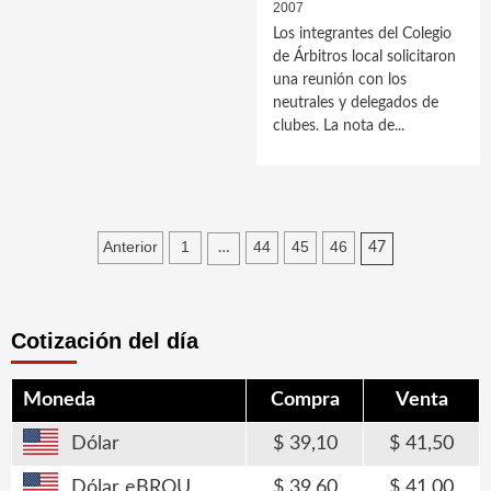
2007
Los integrantes del Colegio
de Árbitros local solicitaron
una reunión con los
neutrales y delegados de
clubes. La nota de...
Paginación
Anterior
1
44
45
46
…
47
de
entradas
Cotización del día
Moneda
Compra
Venta
Dólar
39,10
41,50
Dólar eBROU
39,60
41,00