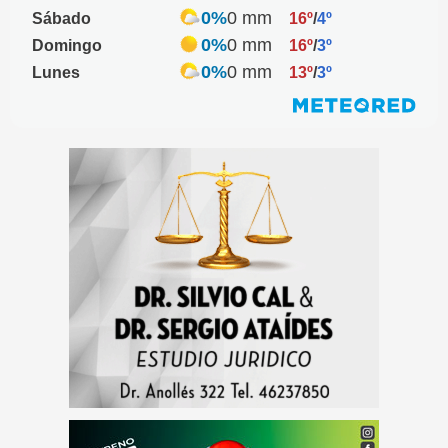
0%
0 mm
Sábado
16º
/
4º
0%
0 mm
Domingo
16º
/
3º
0%
0 mm
Lunes
13º
/
3º