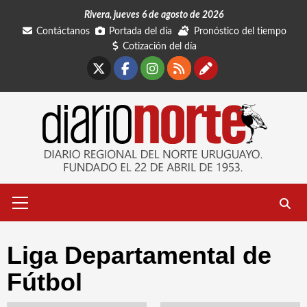
Saltar
Rivera, jueves 6 de agosto de 2026
al
Contáctanos
Portada del día
Pronóstico del tiempo
contenido
Cotización del día
X
Facebook
Instagram
RSS
Contáctano
Menú
primario
Liga Departamental de
Fútbol