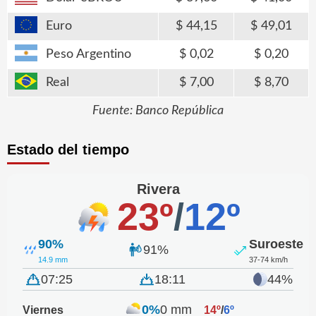
Euro
44,15
49,01
Peso Argentino
0,02
0,20
Real
7,00
8,70
Fuente: Banco República
Estado del tiempo
Rivera
23º
/
12º
90%
Suroeste
91%
14.9 mm
37-74 km/h
07:25
18:11
44%
0%
0 mm
Viernes
14º
/
6º