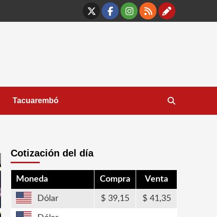
X
Facebook
Instagram
RSS
Contáct
Tacuarembó
Cotización del día
Moneda
Compra
Venta
Dólar
39,15
41,35