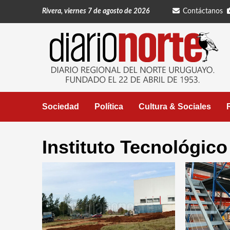
Saltar
Rivera, viernes 7 de agosto de 2026
Contáctanos
al
contenido
Sociedad
Política
Cultura & Sociales
Instituto Tecnológic