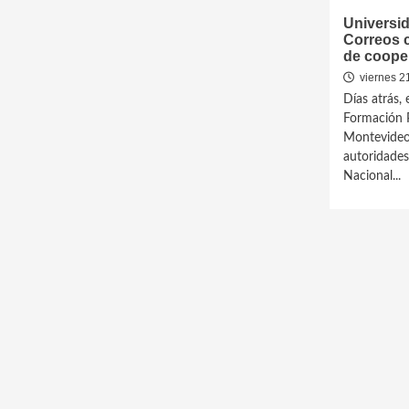
Universi
Correos 
de coope
viernes 2
Días atrás, 
Formación P
Montevideo,
autoridades
Nacional...