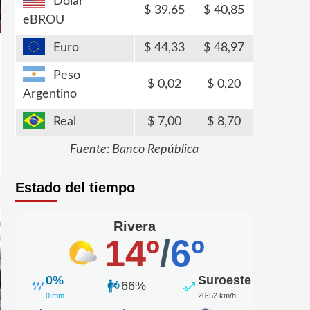
Dólar
39,65
40,85
eBROU
Euro
44,33
48,97
Peso
0,02
0,20
Argentino
Real
7,00
8,70
Fuente: Banco República
Estado del tiempo
Rivera
14º
/
6º
0%
Suroeste
66%
0 mm
26-52 km/h