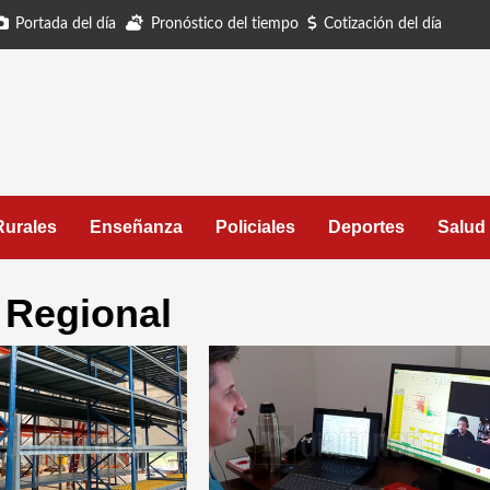
Portada del día
Pronóstico del tiempo
Cotización del día
Rurales
Enseñanza
Policiales
Deportes
Salud
o Regional