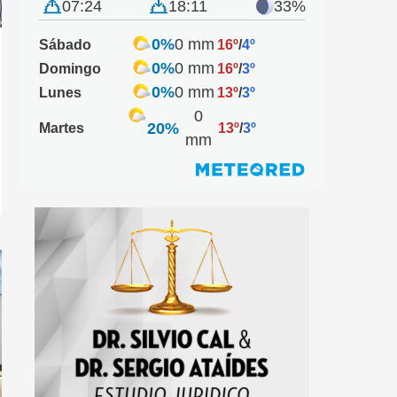
07:24
18:11
33%
0%
0 mm
Sábado
16º
/
4º
0%
0 mm
Domingo
16º
/
3º
0%
0 mm
Lunes
13º
/
3º
0
20%
Martes
13º
/
3º
mm