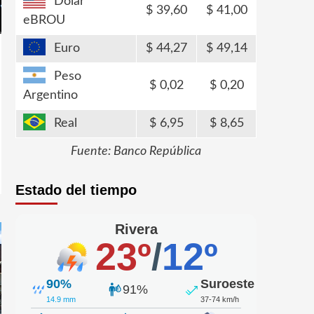
Dólar
39,60
41,00
eBROU
Euro
44,27
49,14
Peso
0,02
0,20
Argentino
Real
6,95
8,65
Fuente: Banco República
Estado del tiempo
Rivera
23º
/
12º
90%
Suroeste
91%
14.9 mm
37-74 km/h