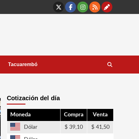
X
Facebook
Instagram
RSS
Contáct
Tacuarembó
Cotización del día
Moneda
Compra
Venta
Dólar
39,10
41,50