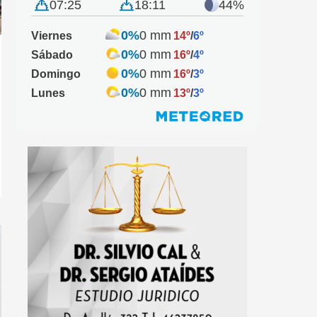
07:25
18:11
44%
0%
0 mm
Viernes
14º
/
6º
0%
0 mm
Sábado
16º
/
4º
0%
0 mm
Domingo
16º
/
3º
0%
0 mm
Lunes
13º
/
3º