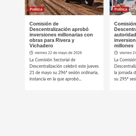
Política
Política
Comisión de
Comisión
Descentralización aprobó
Descentr
inversiones millonarias con
autorida
obras para Rivera y
inversion
Vichadero
millones
viernes 22 de mayo de 2026
viernes 24
La Comisión Sectorial de
La Comisión
Descentralización celebró este jueves
Descentrali
21 de mayo su 296ª sesión ordinaria,
la jornada d
instancia en la que aprobó...
su 295ª sesi