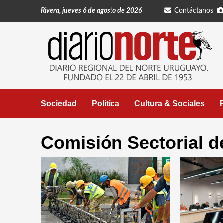
Saltar
Rivera, jueves 6 de agosto de 2026
Contáctanos
al
contenido
Sociedad
Política
Cultura & Sociales
Comisión Sectorial d