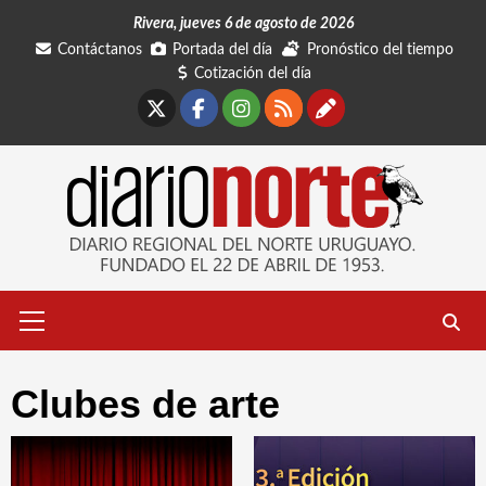
Saltar
Rivera, jueves 6 de agosto de 2026
al
Contáctanos
Portada del día
Pronóstico del tiempo
contenido
Cotización del día
X
Facebook
Instagram
RSS
Contáctano
Menú
primario
Clubes de arte