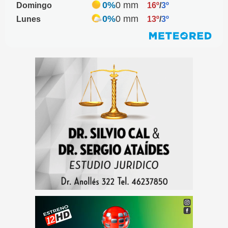
0%
0 mm
Domingo
16º
/
3º
0%
0 mm
Lunes
13º
/
3º