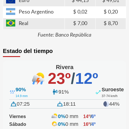
Euro
44,15
49,01
Peso Argentino
0,02
0,20
Real
7,00
8,70
Fuente: Banco República
Estado del tiempo
Rivera
23º
/
12º
90%
Suroeste
91%
14.9 mm
37-74 km/h
07:25
18:11
44%
0%
0 mm
Viernes
14º
/
6º
0%
0 mm
Sábado
16º
/
4º