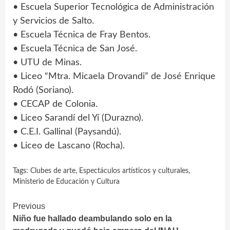
• Escuela Superior Tecnológica de Administración
y Servicios de Salto.
• Escuela Técnica de Fray Bentos.
• Escuela Técnica de San José.
• UTU de Minas.
• Liceo “Mtra. Micaela Drovandi” de José Enrique
Rodó (Soriano).
• CECAP de Colonia.
• Liceo Sarandí del Yí (Durazno).
• C.E.I. Gallinal (Paysandú).
• Liceo de Lascano (Rocha).
Tags:
Clubes de arte
,
Espectáculos artísticos y culturales
,
Ministerio de Educación y Cultura
Continue
Previous
Niño fue hallado deambulando solo en la
Reading