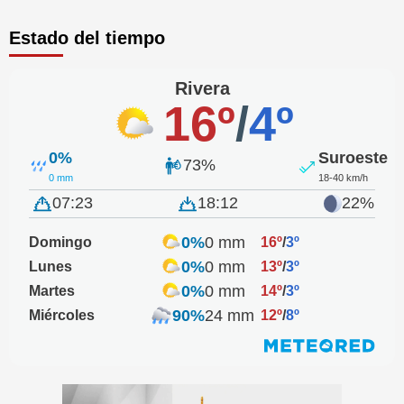
Estado del tiempo
Rivera
16º
/
4º
0%
Suroeste
73%
0 mm
18-40 km/h
07:23
18:12
22%
0%
0 mm
Domingo
16º
/
3º
0%
0 mm
Lunes
13º
/
3º
0%
0 mm
Martes
14º
/
3º
90%
24 mm
Miércoles
12º
/
8º