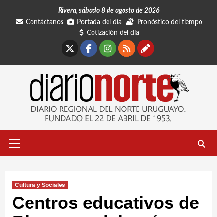
Saltar
Rivera, sábado 8 de agosto de 2026
al
Contáctanos
Portada del día
Pronóstico del tiempo
contenido
Cotización del día
X
Facebook
Instagram
RSS
Contáctano
Menú
primario
Cultura y Sociales
Centros educativos de