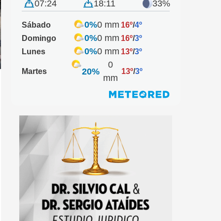
07:24
18:11
33%
0%
0 mm
Sábado
16º
/
4º
0%
0 mm
Domingo
16º
/
3º
0%
0 mm
Lunes
13º
/
3º
0
20%
Martes
13º
/
3º
mm