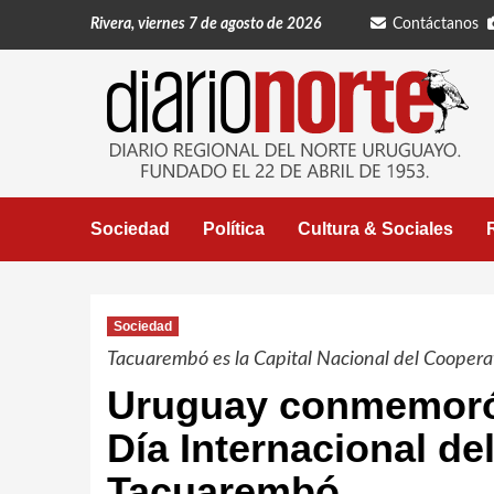
Saltar
Rivera, viernes 7 de agosto de 2026
Contáctanos
al
contenido
Sociedad
Política
Cultura & Sociales
Sociedad
Tacuarembó es la Capital Nacional del Coopera
Uruguay conmemoró 
Día Internacional d
Tacuarembó