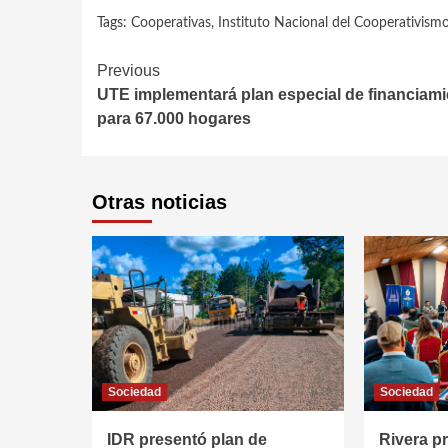
Tags:
Cooperativas
,
Instituto Nacional del Cooperativism
Continue
Previous
UTE implementará plan especial de financiam
Reading
para 67.000 hogares
Otras noticias
Sociedad
Sociedad
IDR presentó plan de
Rivera p