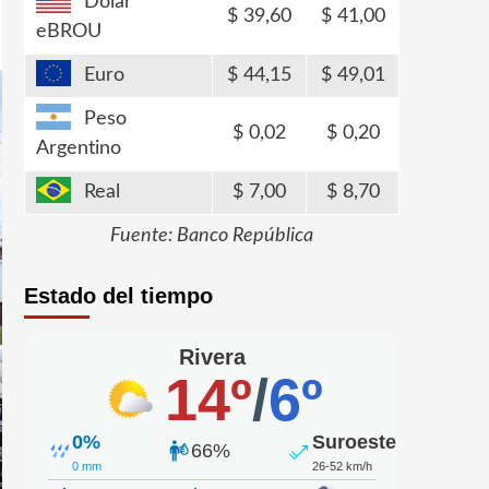
Dólar
39,60
41,00
eBROU
Euro
44,15
49,01
Peso
0,02
0,20
Argentino
Real
7,00
8,70
Fuente: Banco República
Estado del tiempo
Rivera
14º
/
6º
0%
Suroeste
66%
0 mm
26-52 km/h