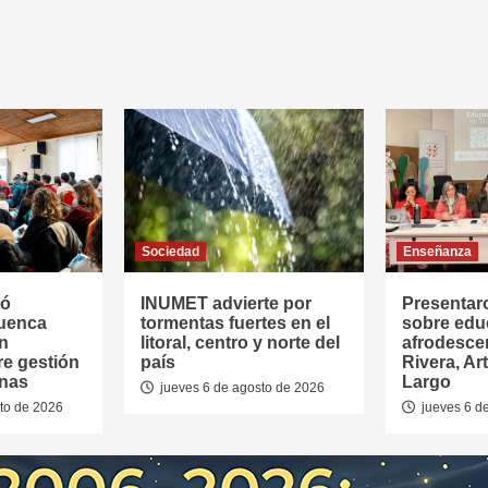
Sociedad
Enseñanza
tó
INUMET advierte por
Presentar
Cuenca
tormentas fuertes en el
sobre edu
en
litoral, centro y norte del
afrodesce
re gestión
país
Rivera, Ar
anas
Largo
jueves 6 de agosto de 2026
to de 2026
jueves 6 d