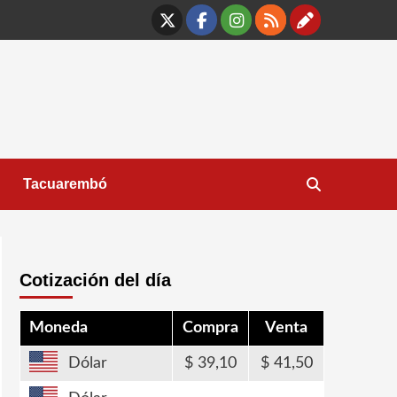
X
Facebook
Instagram
RSS
Contáct
Tacuarembó
Cotización del día
Moneda
Compra
Venta
Dólar
39,10
41,50