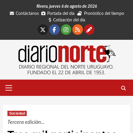
Saltar
Rivera, jueves 6 de agosto de 2026
al
Contáctanos
Portada del día
Pronóstico del tiempo
contenido
Cotización del día
X
Facebook
Instagram
RSS
Contáctano
Menú
primario
Sociedad
Tercera edición...