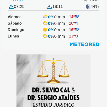
07:25
18:11
44%
0%
0 mm
Viernes
14º
/
6º
0%
0 mm
Sábado
16º
/
4º
0%
0 mm
Domingo
16º
/
3º
0%
0 mm
Lunes
13º
/
3º