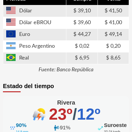
Dólar
39,10
41,50
Dólar eBROU
39,60
41,00
Euro
44,27
49,14
Peso Argentino
0,02
0,20
Real
6,95
8,65
Fuente: Banco República
Estado del tiempo
Rivera
23º
/
12º
90%
Suroeste
91%
14.9 mm
37-74 km/h