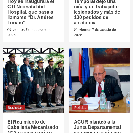
Hoy se inaugurará el
Temporal dejó una
CTI Neonatal del
niña y un trabajador
Hospital, que pasa a
lesionados y más de
llamarse “Dr. Andrés
100 pedidos de
Toriani”
asistencia
viernes 7 de agosto de
viernes 7 de agosto de
2026
2026
Sociedad
Política
El Regimiento de
ACUR planteó a la
Caballería Mecanizado
Junta Departamental
Nº 3 conmemoró su
su preocupación por