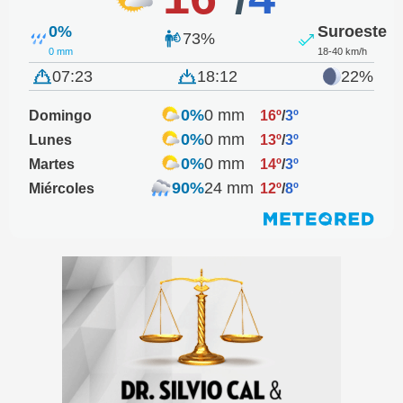
0%
Suroeste
73%
0 mm
18-40 km/h
07:23
18:12
22%
0%
0 mm
Domingo
16º
/
3º
0%
0 mm
Lunes
13º
/
3º
0%
0 mm
Martes
14º
/
3º
90%
24 mm
Miércoles
12º
/
8º