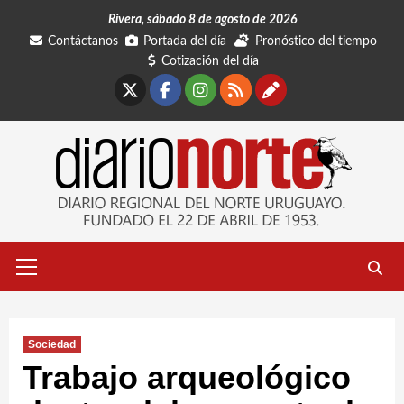
Saltar
Rivera, sábado 8 de agosto de 2026
al
Contáctanos
Portada del día
Pronóstico del tiempo
contenido
Cotización del día
X
Facebook
Instagram
RSS
Contáctano
Menú
primario
Sociedad
Trabajo arqueológico