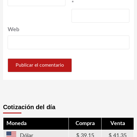
*
Web
Cotización del día
Moneda
Compra
Venta
Dólar
39,15
41,35