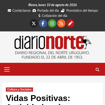
Saltar
Rivera, lunes 10 de agosto de 2026
al
Contáctanos
Portada del día
Pronóstico del tiempo
contenido
Cotización del día
X
Facebook
Instagram
RSS
Contáctano
Menú
primario
Cultura y Sociales
Vidas Positivas: