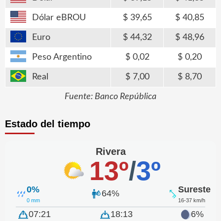
Dólar eBROU
39,65
40,85
Euro
44,32
48,96
Peso Argentino
0,02
0,20
Real
7,00
8,70
Fuente: Banco República
Estado del tiempo
Rivera
13º
/
3º
0%
Sureste
64%
0 mm
16-37 km/h
07:21
18:13
6%