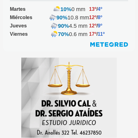
10%
0 mm
Martes
13º
/
4º
90%
10.8 mm
Miércoles
12º
/
8º
90%
4.5 mm
Jueves
12º
/
9º
70%
0.6 mm
Viernes
17º
/
11º