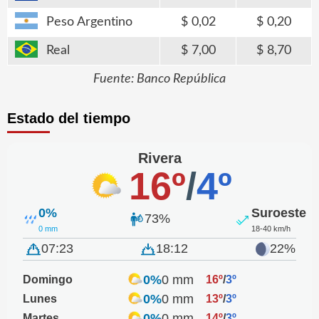
Peso Argentino
0,02
0,20
Real
7,00
8,70
Fuente: Banco República
Estado del tiempo
Rivera
16º
/
4º
0%
Suroeste
73%
0 mm
18-40 km/h
07:23
18:12
22%
0%
0 mm
Domingo
16º
/
3º
0%
0 mm
Lunes
13º
/
3º
0%
0 mm
Martes
14º
/
3º