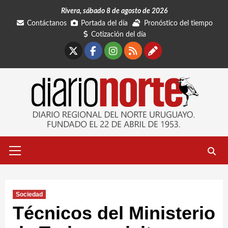
Saltar
Rivera, sábado 8 de agosto de 2026
al
Contáctanos
Portada del día
Pronóstico del tiempo
contenido
Cotización del día
X
Facebook
Instagram
RSS
Contáctano
Menú
primario
Sociedad
Técnicos del Ministerio