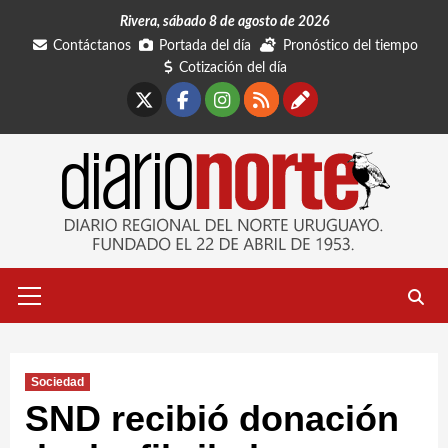
Saltar
Rivera, sábado 8 de agosto de 2026
al
Contáctanos
Portada del día
Pronóstico del tiempo
contenido
Cotización del día
X
Facebook
Instagram
RSS
Contáctano
Menú
primario
Sociedad
SND recibió donación