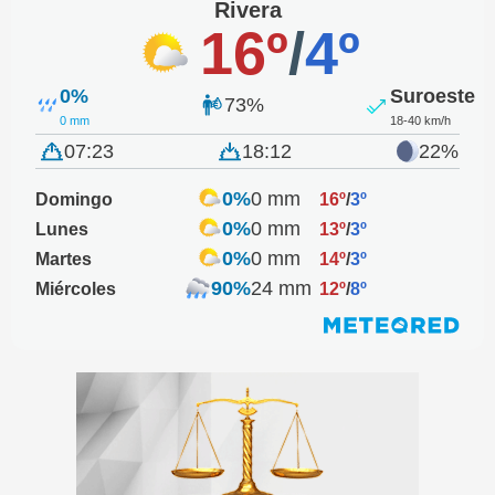
Rivera
16º
/
4º
0%
Suroeste
73%
0 mm
18-40 km/h
07:23
18:12
22%
0%
0 mm
Domingo
16º
/
3º
0%
0 mm
Lunes
13º
/
3º
0%
0 mm
Martes
14º
/
3º
90%
24 mm
Miércoles
12º
/
8º