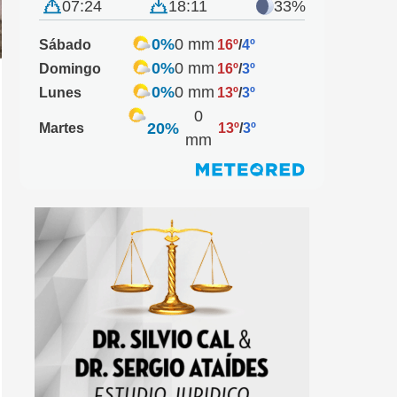
07:24
18:11
33%
0%
0 mm
Sábado
16º
/
4º
0%
0 mm
Domingo
16º
/
3º
0%
0 mm
Lunes
13º
/
3º
0
20%
Martes
13º
/
3º
mm