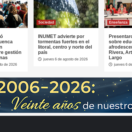
Sociedad
Enseñanza
tó
INUMET advierte por
Presentar
Cuenca
tormentas fuertes en el
sobre edu
en
litoral, centro y norte del
afrodesce
re gestión
país
Rivera, Ar
anas
Largo
jueves 6 de agosto de 2026
to de 2026
jueves 6 d