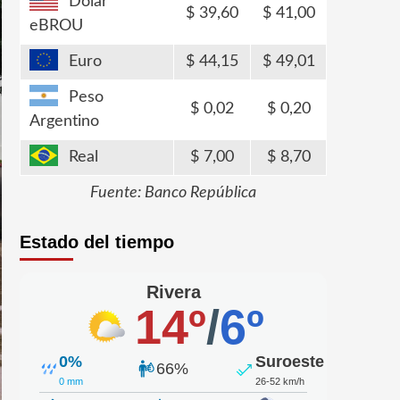
Dólar
39,60
41,00
eBROU
Euro
44,15
49,01
Peso
0,02
0,20
Argentino
Real
7,00
8,70
Fuente: Banco República
Estado del tiempo
Rivera
14º
/
6º
0%
Suroeste
66%
0 mm
26-52 km/h