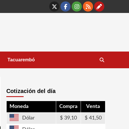
X
Facebook
Instagram
RSS
Contáct
Tacuarembó
Cotización del día
Moneda
Compra
Venta
Dólar
39,10
41,50