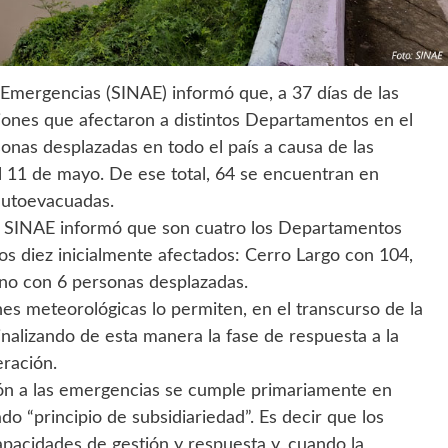
e Emergencias (SINAE) informó que, a 37 días de las
iones que afectaron a distintos Departamentos en el
as desplazadas en todo el país a causa de las
el 11 de mayo. De ese total, 64 se encuentran en
autoevacuadas.
el SINAE informó que son cuatro los Departamentos
s diez inicialmente afectados: Cerro Largo con 104,
no con 6 personas desplazadas.
nes meteorológicas lo permiten, en el transcurso de la
inalizando de esta manera la fase de respuesta a la
ración.
ión a las emergencias se cumple primariamente en
do “principio de subsidiariedad”. Es decir que los
pacidades de gestión y respuesta y, cuando la