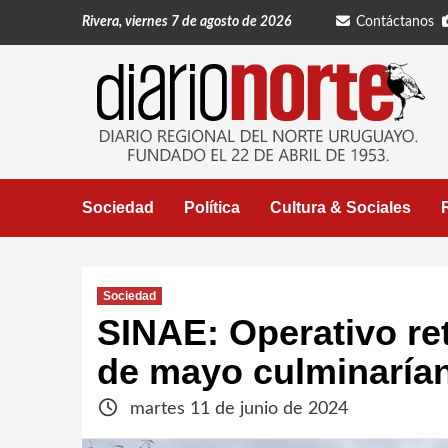
Saltar
Rivera, viernes 7 de agosto de 2026
Contáctanos
al
contenido
Sociedad
Política
Cultura & Sociales
Sociedad
SINAE: Operativo re
de mayo culminaría
martes 11 de junio de 2024