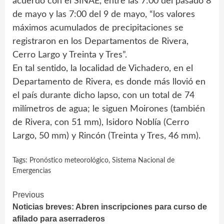
acuerdo con el SINAE, entre las 7:00 del pasado 8
de mayo y las 7:00 del 9 de mayo, “los valores
máximos acumulados de precipitaciones se
registraron en los Departamentos de Rivera,
Cerro Largo y Treinta y Tres”.
En tal sentido, la localidad de Vichadero, en el
Departamento de Rivera, es donde más llovió en
el país durante dicho lapso, con un total de 74
milímetros de agua; le siguen Moirones (también
de Rivera, con 51 mm), Isidoro Noblía (Cerro
Largo, 50 mm) y Rincón (Treinta y Tres, 46 mm).
Tags:
Pronóstico meteorológico
,
Sistema Nacional de
Emergencias
Continue
Previous
Noticias breves: Abren inscripciones para curso de
Reading
afilado para aserraderos