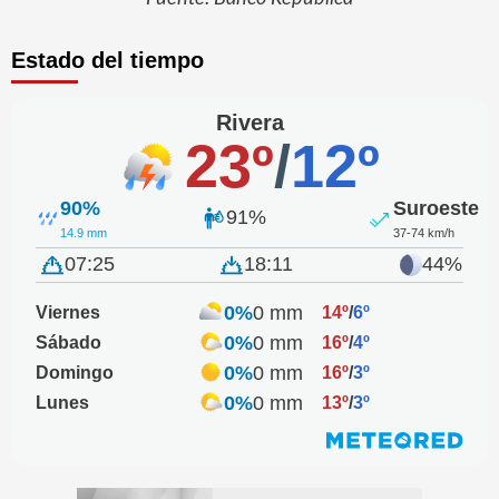
Estado del tiempo
Rivera
23º
/
12º
90%
Suroeste
91%
14.9 mm
37-74 km/h
07:25
18:11
44%
0%
0 mm
Viernes
14º
/
6º
0%
0 mm
Sábado
16º
/
4º
0%
0 mm
Domingo
16º
/
3º
0%
0 mm
Lunes
13º
/
3º