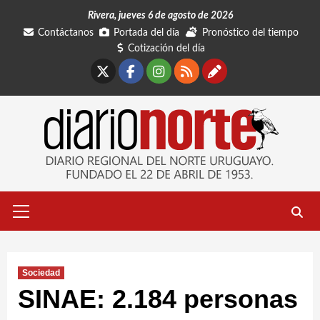
Saltar
Rivera, jueves 6 de agosto de 2026
al
Contáctanos
Portada del día
Pronóstico del tiempo
contenido
Cotización del día
X
Facebook
Instagram
RSS
Contáctano
Menú
primario
Sociedad
SINAE: 2.184 personas