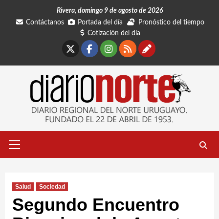
Saltar
Rivera, domingo 9 de agosto de 2026
al
Contáctanos
Portada del día
Pronóstico del tiempo
contenido
Cotización del día
X
Facebook
Instagram
RSS
Contáctano
Menú
primario
Salud
Sociedad
Segundo Encuentro