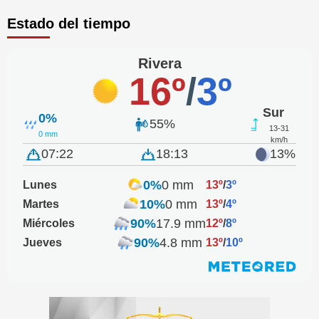
Estado del tiempo
Rivera
16º
/
3º
Sur
0%
55%
13-31
0 mm
km/h
07:22
18:13
13%
0%
0 mm
Lunes
13º
/
3º
10%
0 mm
Martes
13º
/
4º
90%
17.9 mm
Miércoles
12º
/
8º
90%
4.8 mm
Jueves
13º
/
10º