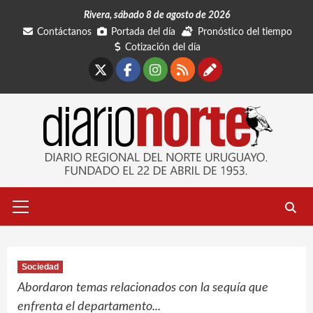
Saltar
Rivera, sábado 8 de agosto de 2026
al
Contáctanos
Portada del día
Pronóstico del tiempo
contenido
Cotización del día
X
Facebook
Instagram
RSS
Contáctano
Menú
primario
Sociedad
Abordaron temas relacionados con la sequía que
enfrenta el departamento...