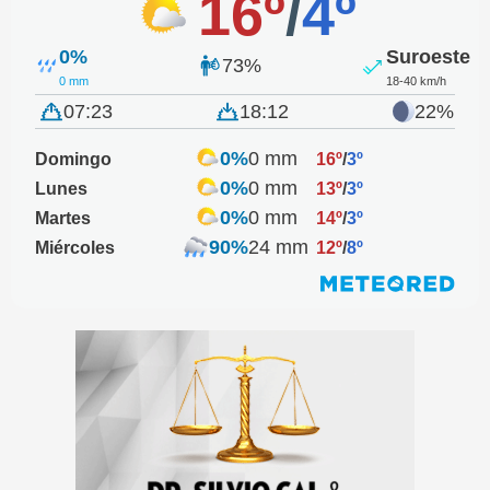
16º
/
4º
0%
Suroeste
73%
0 mm
18-40 km/h
07:23
18:12
22%
0%
0 mm
Domingo
16º
/
3º
0%
0 mm
Lunes
13º
/
3º
0%
0 mm
Martes
14º
/
3º
90%
24 mm
Miércoles
12º
/
8º