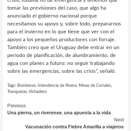
crisis, todavía no de emergencia y tenemos que
tomar las previsiones del caso, que algo ha
anunciado el gobierno nacional porque
necesitamos su apoyo y, sobre todo, prepararnos
para el invierno en lo que tiene que ver con el
apoyo a los pequeños productores con forraje.
También creo que el Uruguay debe entrar en un
periodo de planificación, de alumbramiento, de
agua con planes a futuro: no seguir trabajando
sobre las emergencias, sobre las crisis”, señaló.
Tags:
Bomberos
,
Intendencia de Rivera
,
Minas de Corrales
,
Tranqueras
,
Vichadero
Continue
Previous
Una pierna, un riverense, una apuesta a la vida
Reading
Next
Vacunación contra Fiebre Amarilla a viajeros