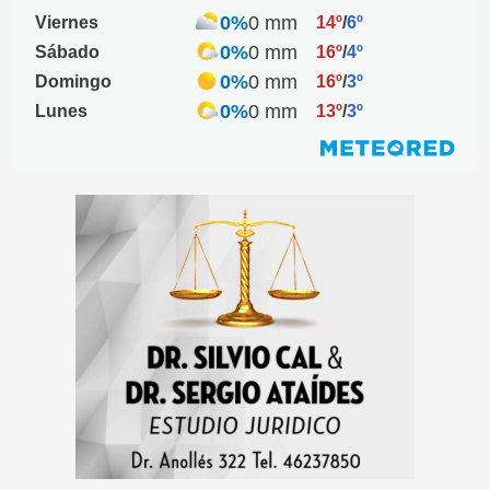
0%
0 mm
Viernes
14º
/
6º
0%
0 mm
Sábado
16º
/
4º
0%
0 mm
Domingo
16º
/
3º
0%
0 mm
Lunes
13º
/
3º