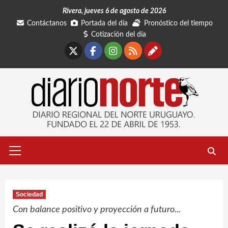
Saltar
Rivera, jueves 6 de agosto de 2026
al
Contáctanos
Portada del día
Pronóstico del tiempo
contenido
Cotización del día
X
Facebook
Instagram
RSS
Contáctano
Menú
primario
Sociedad
Con balance positivo y proyección a futuro...