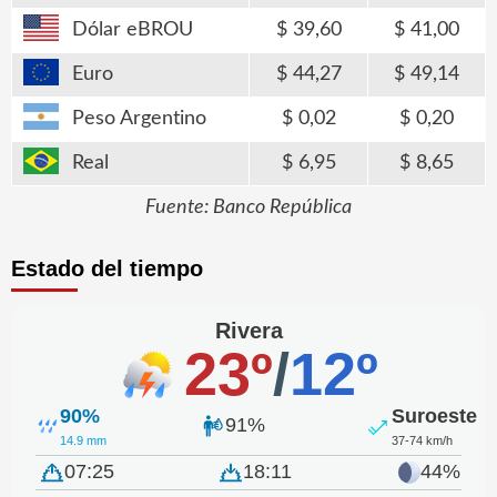
Dólar eBROU
39,60
41,00
Euro
44,27
49,14
Peso Argentino
0,02
0,20
Real
6,95
8,65
Fuente: Banco República
Estado del tiempo
Rivera
23º
/
12º
90%
Suroeste
91%
14.9 mm
37-74 km/h
07:25
18:11
44%