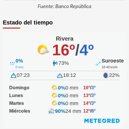
Fuente: Banco República
Estado del tiempo
Rivera
16º
/
4º
0%
Suroeste
73%
0 mm
18-40 km/h
07:23
18:12
22%
0%
0 mm
Domingo
16º
/
3º
0%
0 mm
Lunes
13º
/
3º
0%
0 mm
Martes
14º
/
3º
90%
24 mm
Miércoles
12º
/
8º