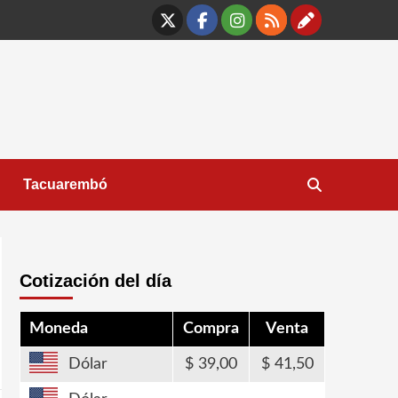
X
Facebook
Instagram
RSS
Contáct
Tacuarembó
Cotización del día
Moneda
Compra
Venta
Dólar
39,00
41,50