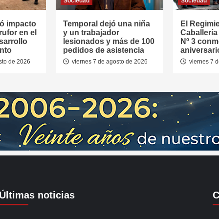
Sociedad
Sociedad
ó impacto
Temporal dejó una niña
El Regimi
rufor en el
y un trabajador
Caballerí
sarrollo
lesionados y más de 100
Nº 3 conm
nto
pedidos de asistencia
aniversari
sto de 2026
viernes 7 de agosto de 2026
viernes 7 
Últimas noticias
C