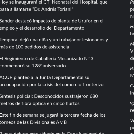
Hoy se inaugurará el CTI Neonatal del Hospital, que
P
pasa a llamarse “Dr. Andrés Toriani”
p
N
Sander destacó impacto de planta de Urufor en el
H
empleo y el desarrollo del Departamento
h
Temporal dejó una niña y un trabajador lesionados y
M
más de 100 pedidos de asistencia
V
d
El Regimiento de Caballería Mecanizado Nº 3
conmemoró su 128º aniversario
P
M
ACUR planteó a la Junta Departamental su
preocupación por la crisis del comercio fronterizo
C
i
Síntesis policial: Desconocidos sustrajeron 680
vp
metros de fibra óptica en cinco hurtos
r
Este fin de semana se jugará la tercera fecha de los
Vi
torneos de las Divisionales A y B
p