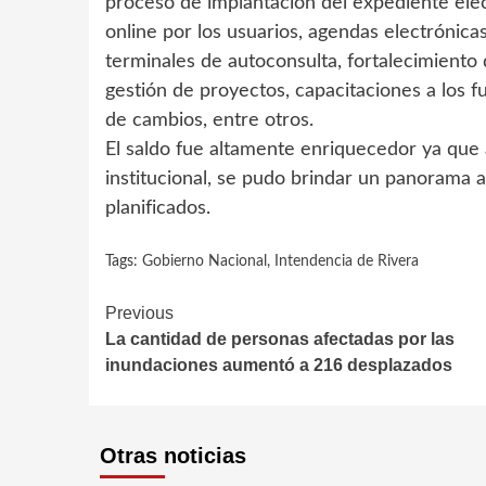
proceso de implantación del expediente elec
online por los usuarios, agendas electrónica
terminales de autoconsulta, fortalecimiento 
gestión de proyectos, capacitaciones a los f
de cambios, entre otros.
El saldo fue altamente enriquecedor ya que a
institucional, se pudo brindar un panorama a
planificados.
Tags:
Gobierno Nacional
,
Intendencia de Rivera
Continue
Previous
La cantidad de personas afectadas por las
Reading
inundaciones aumentó a 216 desplazados
Otras noticias