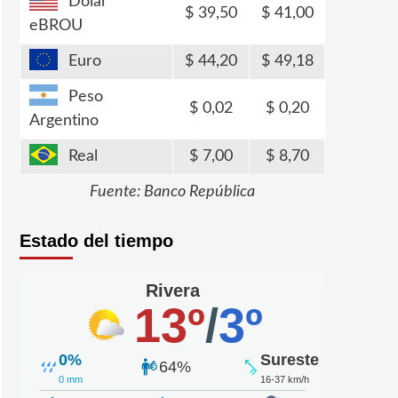
Dólar
39,50
41,00
eBROU
Euro
44,20
49,18
Peso
0,02
0,20
Argentino
Real
7,00
8,70
Fuente: Banco República
Estado del tiempo
Rivera
13º
/
3º
0%
Sureste
64%
0 mm
16-37 km/h