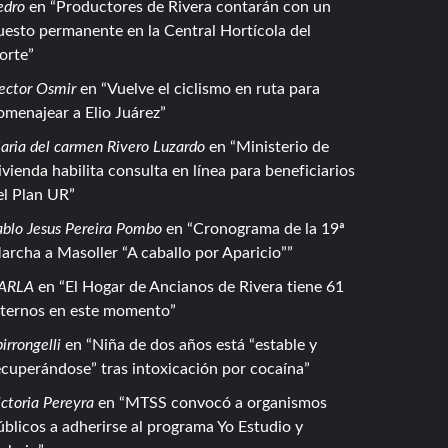
edro
en
Productores de Rivera contarán con un
uesto permanente en la Central Hortícola del
orte
ector Osmir
en
Vuelve el ciclismo en ruta para
omenajear a Elio Juárez
aria del carmen Rivero Luzardo
en
Ministerio de
ivienda habilita consulta en línea para beneficiarios
el Plan UR
ablo Jesus Pereira Pombo
en
Cronograma de la 19ª
archa a Masoller “A caballo por Aparicio”
ARLA
en
El Hogar de Ancianos de Rivera tiene 61
nternos en este momento
irrongelli
en
Niña de dos años está “estable y
ecuperándose” tras intoxicación por cocaína
ctoria Pereyra
en
MTSS convocó a organismos
úblicos a adherirse al programa Yo Estudio y