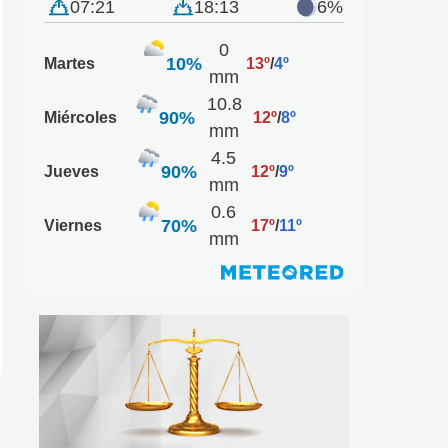
07:21
18:13
6%
0
10%
Martes
13º
/
4º
mm
10.8
90%
Miércoles
12º
/
8º
mm
4.5
90%
Jueves
12º
/
9º
mm
0.6
70%
Viernes
17º
/
11º
mm