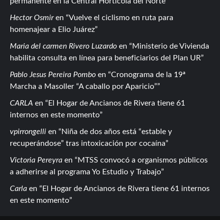
permanente en la Central Hortícola del Norte
Hector Osmir
en
Vuelve el ciclismo en ruta para
homenajear a Elio Juárez
Maria del carmen Rivero Luzardo
en
Ministerio de Vivienda
habilita consulta en línea para beneficiarios del Plan UR
Pablo Jesus Pereira Pombo
en
Cronograma de la 19ª
Marcha a Masoller “A caballo por Aparicio”
CARLA
en
El Hogar de Ancianos de Rivera tiene 61
internos en este momento
vpirrongelli
en
Niña de dos años está “estable y
recuperándose” tras intoxicación por cocaína
Victoria Pereyra
en
MTSS convocó a organismos públicos
a adherirse al programa Yo Estudio y Trabajo
Carla
en
El Hogar de Ancianos de Rivera tiene 61 internos
en este momento