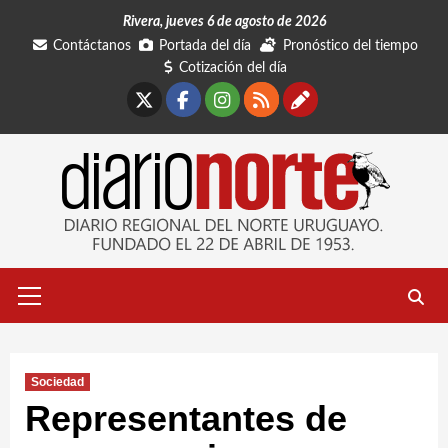
Saltar
Rivera, jueves 6 de agosto de 2026
al
Contáctanos
Portada del día
Pronóstico del tiempo
contenido
Cotización del día
X
Facebook
Instagram
RSS
Contáctano
Menú
primario
Sociedad
Representantes de