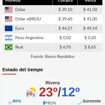
Moneda
Compra
Venta
Dólar
39,10
41,50
Dólar eBROU
39,60
41,00
Euro
44,27
49,14
Peso Argentino
0,02
0,20
Real
6,95
8,65
Fuente: Banco República
Estado del tiempo
Rivera
23º
/
12º
90%
Suroeste
91%