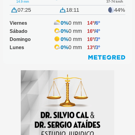
14.9 mm
37-74 km/h
07:25
18:11
44%
0%
0 mm
Viernes
14º
/
6º
0%
0 mm
Sábado
16º
/
4º
0%
0 mm
Domingo
16º
/
3º
0%
0 mm
Lunes
13º
/
3º