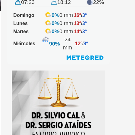
07:23
18:12
22%
0%
0 mm
Domingo
16º
/
3º
0%
0 mm
Lunes
13º
/
3º
0%
0 mm
Martes
14º
/
3º
24
90%
Miércoles
12º
/
8º
mm