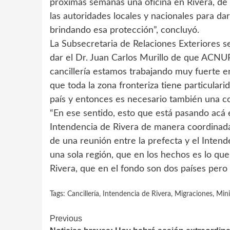
próximas semanas una oficina en Rivera, de
las autoridades locales y nacionales para da
brindando esa protección”, concluyó.
La Subsecretaria de Relaciones Exteriores s
dar el Dr. Juan Carlos Murillo de que ACNUR 
cancillería estamos trabajando muy fuerte e
que toda la zona fronteriza tiene particulari
país y entonces es necesario también una co
“En ese sentido, esto que está pasando acá 
Intendencia de Rivera de manera coordinada i
de una reunión entre la prefecta y el Int
una sola región, que en los hechos es lo qu
Rivera, que en el fondo son dos países pero u
Tags:
Cancillería
,
Intendencia de Rivera
,
Migraciones
,
Mini
Continue
Previous