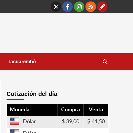
X
Facebook
Instagram
RSS
Contáct
Tacuarembó
Cotización del día
Moneda
Compra
Venta
Dólar
39,00
41,50