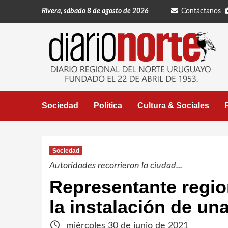
Saltar
Rivera, sábado 8 de agosto de 2026
Contáctanos
al
contenido
Sociedad
Política
Cultura & Sociales
Sociedad
Autoridades recorrieron la ciudad...
Representante regi
la instalación de un
miércoles 30 de junio de 2021