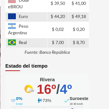
Dólar
39,50
41,00
eBROU
Euro
44,20
49,18
Peso
0,02
0,20
Argentino
Real
7,00
8,70
Fuente: Banco República
Estado del tiempo
Rivera
16º
/
4º
0%
Suroeste
73%
0 mm
18-40 km/h