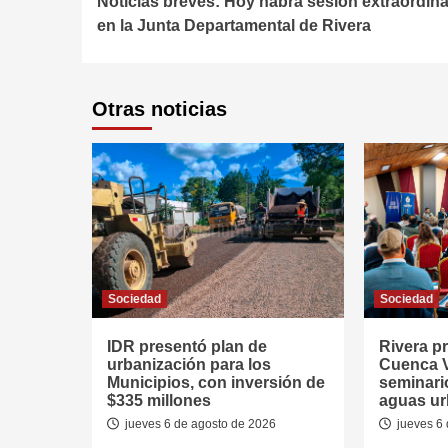
Noticias breves: Hoy habrá sesión extraordina
Reading
en la Junta Departamental de Rivera
Otras noticias
Sociedad
Sociedad
IDR presentó plan de
Rivera p
urbanización para los
Cuenca V
Municipios, con inversión de
seminari
$335 millones
aguas u
jueves 6 de agosto de 2026
jueves 6 