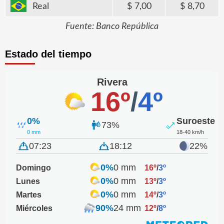
Real
7,00
8,70
Fuente: Banco República
Estado del tiempo
Rivera
16º
/
4º
0%
Suroeste
73%
0 mm
18-40 km/h
07:23
18:12
22%
0%
0 mm
Domingo
16º
/
3º
0%
0 mm
Lunes
13º
/
3º
0%
0 mm
Martes
14º
/
3º
90%
24 mm
Miércoles
12º
/
8º