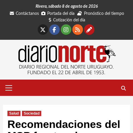
Saltar
Rivera, sábado 8 de agosto de 2026
al
Contáctanos
Portada del día
Pronóstico del tiempo
contenido
Cotización del día
X
Facebook
Instagram
RSS
Contáctano
Menú
primario
Salud
Sociedad
Recomendaciones del