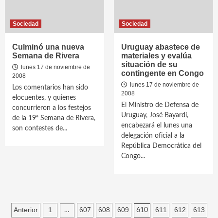
Sociedad
Sociedad
Culminó una nueva
Uruguay abastece de
Semana de Rivera
materiales y evalúa
situación de su
lunes 17 de noviembre de
contingente en Congo
2008
lunes 17 de noviembre de
Los comentarios han sido
2008
elocuentes, y quienes
El Ministro de Defensa de
concurrieron a los festejos
Uruguay, José Bayardi,
de la 19ª Semana de Rivera,
encabezará el lunes una
son contestes de...
delegación oficial a la
República Democrática del
Congo...
Paginación
Anterior
1
607
608
609
611
612
613
…
610