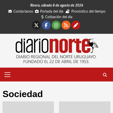
Saltar
Rivera, sábado 8 de agosto de 2026
al
Contáctanos
Portada del día
Pronóstico del tiempo
contenido
Cotización del día
X
Facebook
Instagram
RSS
Contáctano
Menú
primario
Sociedad