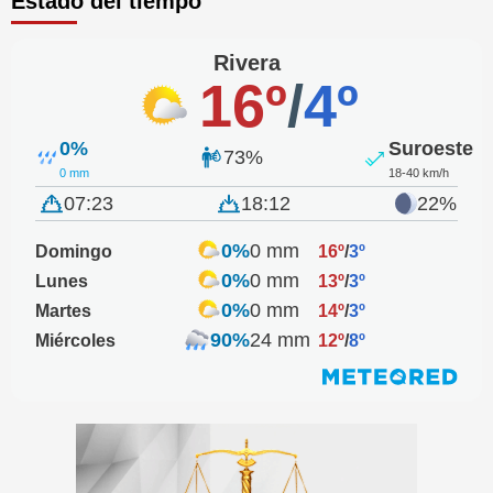
Estado del tiempo
Rivera
16º
/
4º
0%
Suroeste
73%
0 mm
18-40 km/h
07:23
18:12
22%
0%
0 mm
Domingo
16º
/
3º
0%
0 mm
Lunes
13º
/
3º
0%
0 mm
Martes
14º
/
3º
90%
24 mm
Miércoles
12º
/
8º