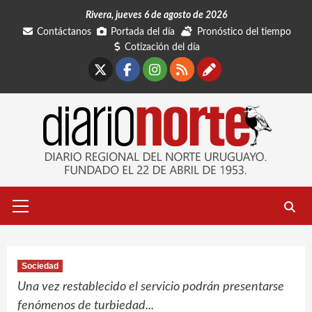
Saltar
Rivera, jueves 6 de agosto de 2026
al
Contáctanos
Portada del día
Pronóstico del tiempo
contenido
Cotización del día
X
Facebook
Instagram
RSS
Contáctano
Menú
primario
Sociedad
Una vez restablecido el servicio podrán presentarse
fenómenos de turbiedad...