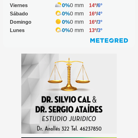
0%
0 mm
Viernes
14º
/
6º
0%
0 mm
Sábado
16º
/
4º
0%
0 mm
Domingo
16º
/
3º
0%
0 mm
Lunes
13º
/
3º