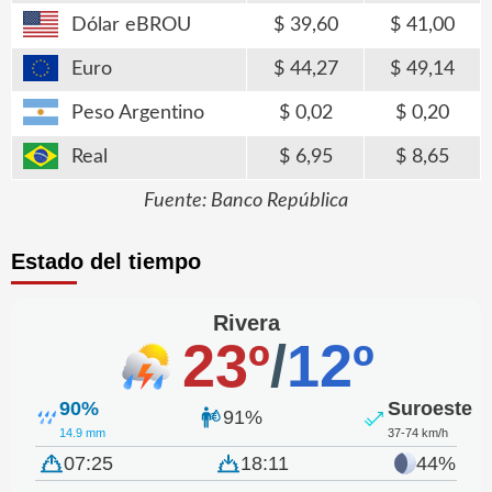
Dólar eBROU
39,60
41,00
Euro
44,27
49,14
Peso Argentino
0,02
0,20
Real
6,95
8,65
Fuente: Banco República
Estado del tiempo
Rivera
23º
/
12º
90%
Suroeste
91%
14.9 mm
37-74 km/h
07:25
18:11
44%