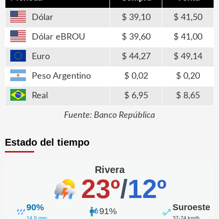
Dólar
39,10
41,50
Dólar eBROU
39,60
41,00
Euro
44,27
49,14
Peso Argentino
0,02
0,20
Real
6,95
8,65
Fuente: Banco República
Estado del tiempo
Rivera
23º
/
12º
90%
Suroeste
91%
14.9 mm
37-74 km/h