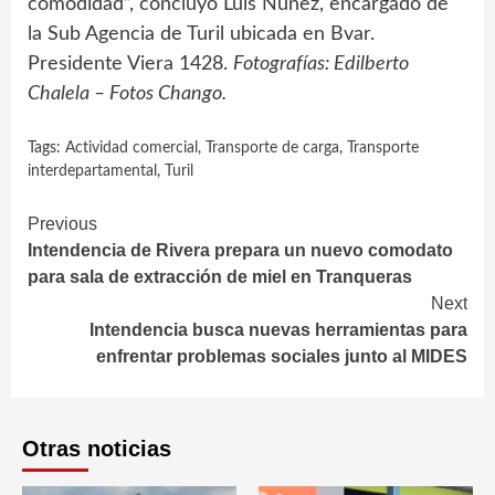
comodidad”, concluyó Luis Núñez, encargado de
la Sub Agencia de Turil ubicada en Bvar.
Presidente Viera 1428.
Fotografías: Edilberto
Chalela – Fotos Chango.
Tags:
Actividad comercial
,
Transporte de carga
,
Transporte
interdepartamental
,
Turil
Continue
Previous
Intendencia de Rivera prepara un nuevo comodato
Reading
para sala de extracción de miel en Tranqueras
Next
Intendencia busca nuevas herramientas para
enfrentar problemas sociales junto al MIDES
Otras noticias