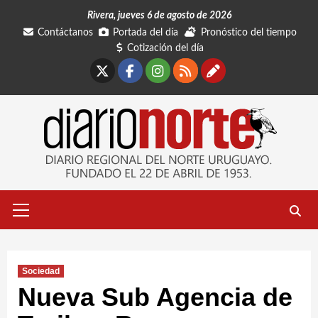
Saltar
Rivera, jueves 6 de agosto de 2026
al
Contáctanos
Portada del día
Pronóstico del tiempo
contenido
Cotización del día
X
Facebook
Instagram
RSS
Contáctano
Menú
primario
Sociedad
Nueva Sub Agencia de