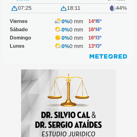
07:25
18:11
44%
0%
0 mm
Viernes
14º
/
6º
0%
0 mm
Sábado
16º
/
4º
0%
0 mm
Domingo
16º
/
3º
0%
0 mm
Lunes
13º
/
3º