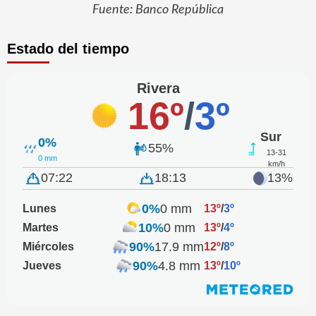
Fuente: Banco República
Estado del tiempo
Rivera
16º
/
3º
Sur
0%
55%
13-31
0 mm
km/h
07:22
18:13
13%
0%
0 mm
Lunes
13º
/
3º
10%
0 mm
Martes
13º
/
4º
90%
17.9 mm
Miércoles
12º
/
8º
90%
4.8 mm
Jueves
13º
/
10º