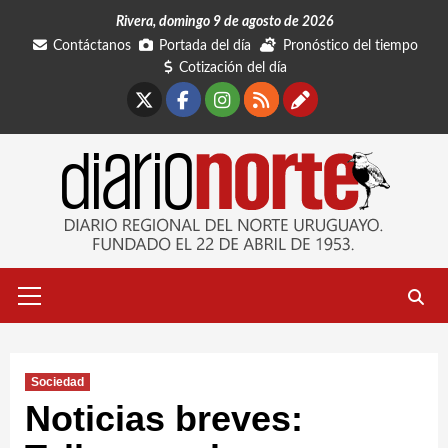
Saltar
Rivera, domingo 9 de agosto de 2026
al
Contáctanos
Portada del día
Pronóstico del tiempo
contenido
Cotización del día
X
Facebook
Instagram
RSS
Contáctano
Menú
primario
Sociedad
Noticias breves: