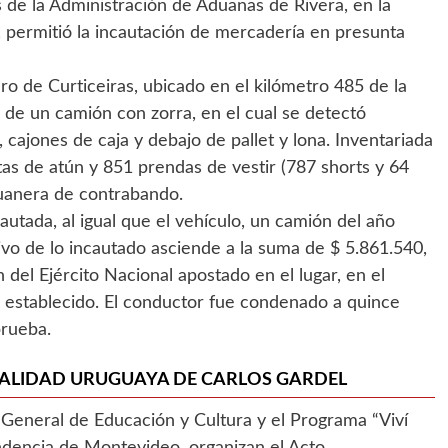
 de la Administración de Aduanas de Rivera, en la
 permitió la incautación de mercadería en presunta
 de Curticeiras, ubicado en el kilómetro 485 de la
 de un camión con zorra, en el cual se detectó
 cajones de caja y debajo de pallet y lona. Inventariada
atas de atún y 851 prendas de vestir (787 shorts y 64
duanera de contrabando.
cautada, al igual que el vehículo, un camión del año
ivo de lo incautado asciende a la suma de $ 5.861.540,
 del Ejército Nacional apostado en el lugar, en el
 establecido. El conductor fue condenado a quince
prueba.
NALIDAD URUGUAYA DE CARLOS GARDEL
General de Educación y Cultura y el Programa “Viví
endencia de Montevideo, organizan el Acto