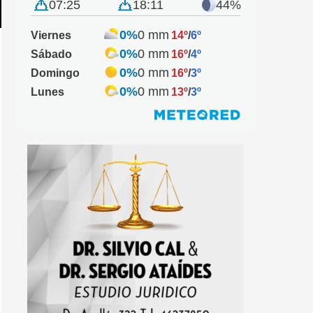
07:25
18:11
44%
0%
0 mm
Viernes
14º
/
6º
0%
0 mm
Sábado
16º
/
4º
0%
0 mm
Domingo
16º
/
3º
0%
0 mm
Lunes
13º
/
3º