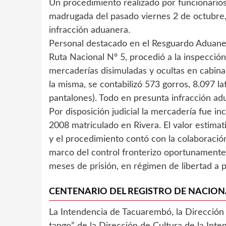
Un procedimiento realizado por funcionarios
madrugada del pasado viernes 2 de octubre,
infracción aduanera.
Personal destacado en el Resguardo Aduanero
Ruta Nacional Nº 5, procedió a la inspección
mercaderías disimuladas y ocultas en cabina,
la misma, se contabilizó 573 gorros, 8.097 l
pantalones). Todo en presunta infracción a
Por disposición judicial la mercadería fue in
2008 matriculado en Rivera. El valor estimat
y el procedimiento contó con la colaboración
marco del control fronterizo oportunamente
meses de prisión, en régimen de libertad a 
CENTENARIO DEL REGISTRO DE NACIO
La Intendencia de Tacuarembó, la Dirección 
tango” de la Dirección de Cultura de la Int