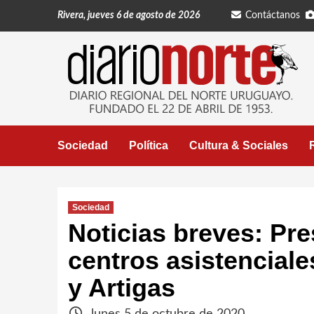
Saltar
Rivera, jueves 6 de agosto de 2026
Contáctanos
al
contenido
Sociedad
Política
Cultura & Sociales
Sociedad
Noticias breves: Pre
centros asistencial
y Artigas