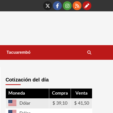
X
Facebook
Instagram
RSS
Contáct
Tacuarembó
Cotización del día
Moneda
Compra
Venta
Dólar
39,10
41,50