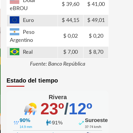
Dólar
39,60
41,00
eBROU
Euro
44,15
49,01
Peso
0,02
0,20
Argentino
Real
7,00
8,70
Fuente: Banco República
Estado del tiempo
Rivera
23º
/
12º
90%
Suroeste
91%
14.9 mm
37-74 km/h