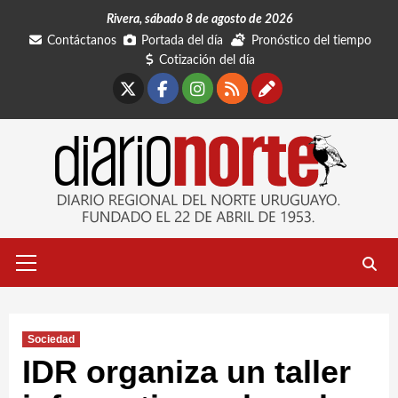
Saltar
Rivera, sábado 8 de agosto de 2026
al
Contáctanos
Portada del día
Pronóstico del tiempo
contenido
Cotización del día
X
Facebook
Instagram
RSS
Contáctano
Menú
primario
Sociedad
IDR organiza un taller