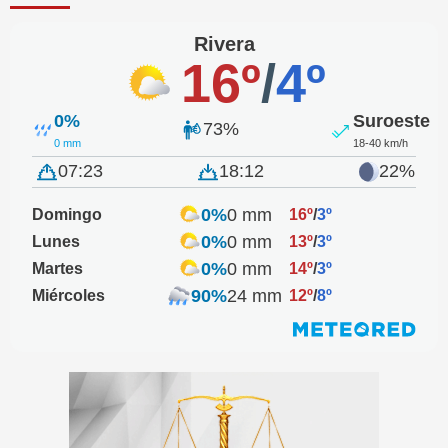
Rivera
16º
/
4º
0%
Suroeste
73%
0 mm
18-40 km/h
07:23
18:12
22%
0%
0 mm
Domingo
16º
/
3º
0%
0 mm
Lunes
13º
/
3º
0%
0 mm
Martes
14º
/
3º
90%
24 mm
Miércoles
12º
/
8º