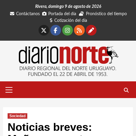
Saltar
Rivera, domingo 9 de agosto de 2026
al
Contáctanos
Portada del día
Pronóstico del tiempo
contenido
Cotización del día
X
Facebook
Instagram
RSS
Contáctano
Menú
primario
Sociedad
Noticias breves: