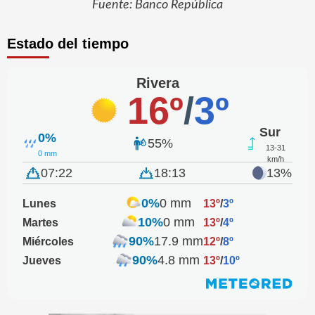
Fuente: Banco República
Estado del tiempo
Rivera
16º
/
3º
Sur
0%
55%
13-31
0 mm
km/h
07:22
18:13
13%
0%
0 mm
Lunes
13º
/
3º
10%
0 mm
Martes
13º
/
4º
90%
17.9 mm
Miércoles
12º
/
8º
90%
4.8 mm
Jueves
13º
/
10º