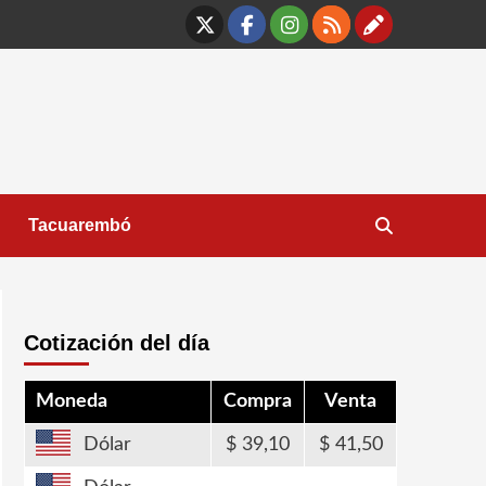
X
Facebook
Instagram
RSS
Contáct
Tacuarembó
Cotización del día
Moneda
Compra
Venta
Dólar
39,10
41,50