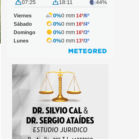
07:25
18:11
44%
0%
0 mm
Viernes
14º
/
6º
0%
0 mm
Sábado
16º
/
4º
0%
0 mm
Domingo
16º
/
3º
0%
0 mm
Lunes
13º
/
3º