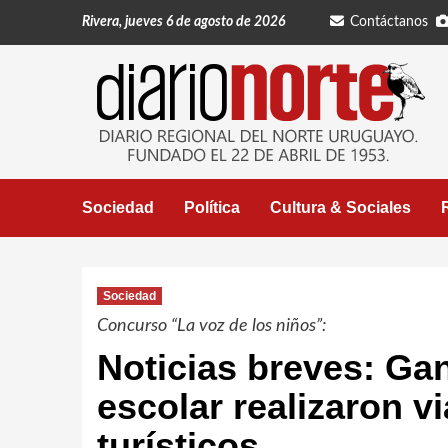
Saltar
Rivera, jueves 6 de agosto de 2026
Contáctanos
al
contenido
Sociedad
Política
Cultura & Sociales
Sociedad
Concurso “La voz de los niños”:
Noticias breves: Ga
escolar realizaron v
turísticos