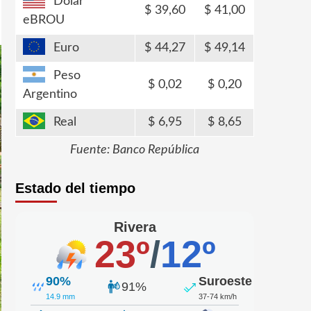
Dólar
39,60
41,00
eBROU
Euro
44,27
49,14
Peso
0,02
0,20
Argentino
Real
6,95
8,65
Fuente: Banco República
Estado del tiempo
Rivera
23º
/
12º
90%
Suroeste
91%
14.9 mm
37-74 km/h