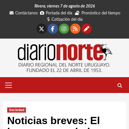
Saltar
Rivera, viernes 7 de agosto de 2026
al
Contáctanos
Portada del día
Pronóstico del tiempo
contenido
Cotización del día
X
Facebook
Instagram
RSS
Contáctano
Menú
primario
Sociedad
Noticias breves: El