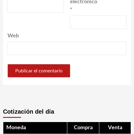
electrónico
*
Web
Cotización del día
Moneda
Compra
Venta