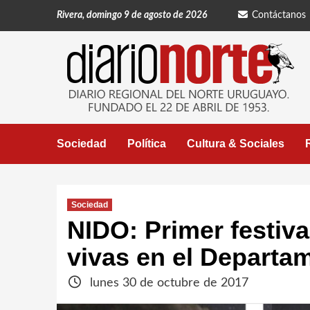
Saltar
Rivera, domingo 9 de agosto de 2026
Contáctanos
al
contenido
Sociedad
Política
Cultura & Sociales
Sociedad
NIDO: Primer festiva
vivas en el Departa
lunes 30 de octubre de 2017