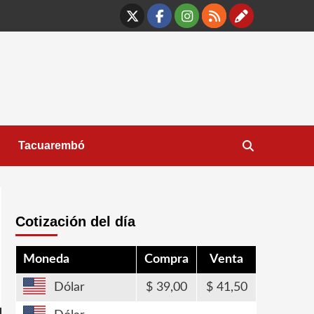
X
Facebook
Instagram
RSS
Contáct
Tacuarembó
Cotización del día
Moneda
Compra
Venta
Dólar
39,00
41,50