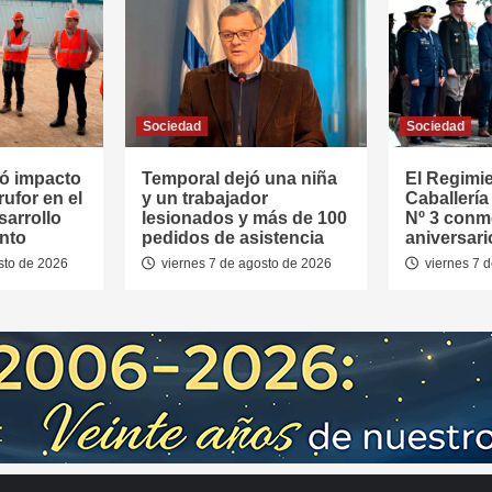
Sociedad
Sociedad
ó impacto
Temporal dejó una niña
El Regimi
rufor en el
y un trabajador
Caballerí
sarrollo
lesionados y más de 100
Nº 3 conm
nto
pedidos de asistencia
aniversari
sto de 2026
viernes 7 de agosto de 2026
viernes 7 