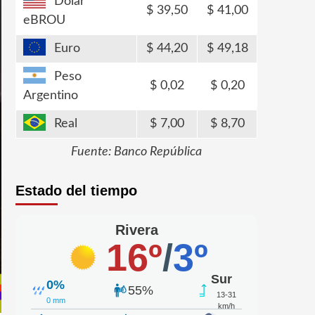
Dólar
39,50
41,00
eBROU
Euro
44,20
49,18
Peso
0,02
0,20
Argentino
Real
7,00
8,70
Fuente: Banco República
Estado del tiempo
Rivera
16º
/
3º
Sur
0%
55%
13-31
0 mm
km/h