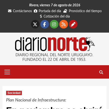
Saltar
Rivera, viernes 7 de agosto de 2026
al
Contáctanos
Portada del día
Pronóstico del tiempo
contenido
Cotización del día
X
Facebook
Instagram
RSS
Contáctano
Menú
primario
Sociedad
Plan Nacional de Infraestructura: