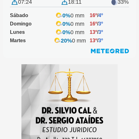
07:24
18:11
33%
0%
0 mm
Sábado
16º
/
4º
0%
0 mm
Domingo
16º
/
3º
0%
0 mm
Lunes
13º
/
3º
20%
0 mm
Martes
13º
/
3º