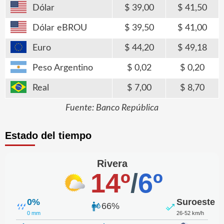
Dólar
39,00
41,50
Dólar eBROU
39,50
41,00
Euro
44,20
49,18
Peso Argentino
0,02
0,20
Real
7,00
8,70
Fuente: Banco República
Estado del tiempo
Rivera
14º
/
6º
0%
Suroeste
66%
0 mm
26-52 km/h