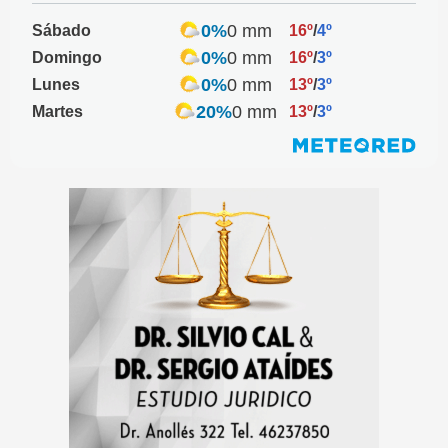
0%
0 mm
Sábado
16º
/
4º
0%
0 mm
Domingo
16º
/
3º
0%
0 mm
Lunes
13º
/
3º
20%
0 mm
Martes
13º
/
3º