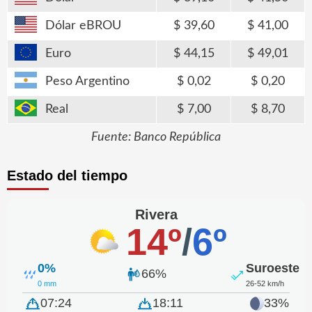
Dólar eBROU
39,60
41,00
Euro
44,15
49,01
Peso Argentino
0,02
0,20
Real
7,00
8,70
Fuente: Banco República
Estado del tiempo
Rivera
14º
/
6º
0%
Suroeste
66%
0 mm
26-52 km/h
07:24
18:11
33%