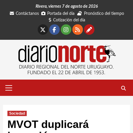
Saltar
Rivera, viernes 7 de agosto de 2026
al
Contáctanos
Portada del día
Pronóstico del tiempo
contenido
Cotización del día
X
Facebook
Instagram
RSS
Contáctano
Menú
primario
Sociedad
MVOT duplicará