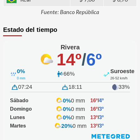
Fuente: Banco República
Estado del tiempo
Rivera
14º
/
6º
0%
Suroeste
66%
0 mm
26-52 km/h
07:24
18:11
33%
0%
0 mm
Sábado
16º
/
4º
0%
0 mm
Domingo
16º
/
3º
0%
0 mm
Lunes
13º
/
3º
20%
0 mm
Martes
13º
/
3º