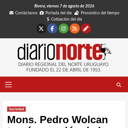
Saltar
Rivera, viernes 7 de agosto de 2026
al
Contáctanos
Portada del día
Pronóstico del tiempo
contenido
Cotización del día
X
Facebook
Instagram
RSS
Contáctano
Menú
primario
Sociedad
Mons. Pedro Wolcan