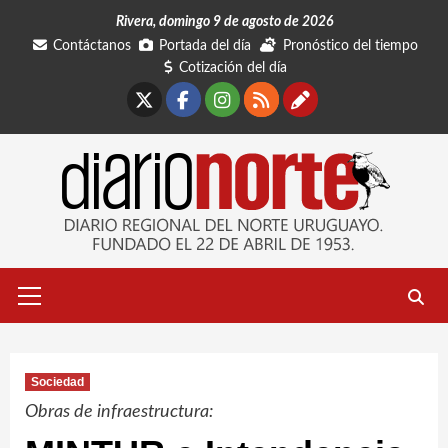
Saltar
Rivera, domingo 9 de agosto de 2026
al
Contáctanos
Portada del día
Pronóstico del tiempo
contenido
Cotización del día
X
Facebook
Instagram
RSS
Contáctano
Menú
primario
Sociedad
Obras de infraestructura: