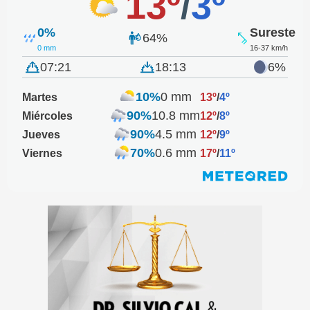
13º
/
3º
0%
Sureste
64%
0 mm
16-37 km/h
07:21
18:13
6%
10%
0 mm
Martes
13º
/
4º
90%
10.8 mm
Miércoles
12º
/
8º
90%
4.5 mm
Jueves
12º
/
9º
70%
0.6 mm
Viernes
17º
/
11º