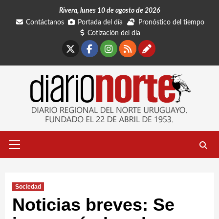
Saltar
Rivera, lunes 10 de agosto de 2026
al
Contáctanos
Portada del día
Pronóstico del tiempo
contenido
Cotización del día
X
Facebook
Instagram
RSS
Contáctano
Menú
primario
Sociedad
Noticias breves: Se