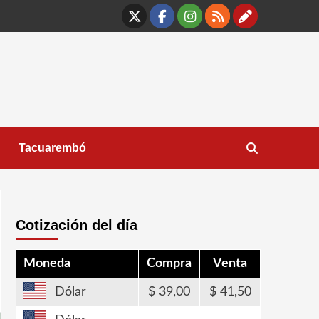
X
Facebook
Instagram
RSS
Contáct
Tacuarembó
Cotización del día
Moneda
Compra
Venta
Dólar
39,00
41,50