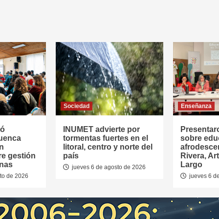
Sociedad
Enseñanza
tó
INUMET advierte por
Presentar
Cuenca
tormentas fuertes en el
sobre edu
en
litoral, centro y norte del
afrodesce
re gestión
país
Rivera, Ar
anas
Largo
jueves 6 de agosto de 2026
to de 2026
jueves 6 d