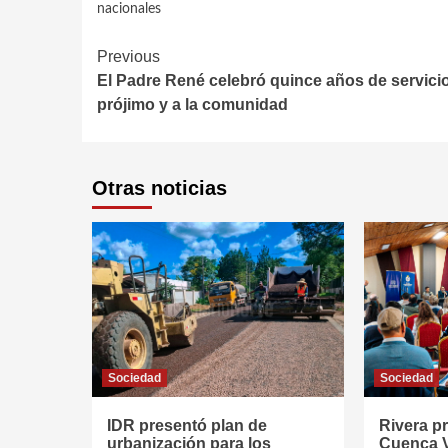
nacionales
Continue
Previous
El Padre René celebró quince años de servicio
Reading
prójimo y a la comunidad
Otras noticias
Sociedad
Sociedad
IDR presentó plan de
Rivera p
urbanización para los
Cuenca V