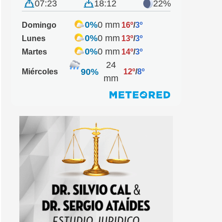
07:23
18:12
22%
0%
0 mm
Domingo
16º
/
3º
0%
0 mm
Lunes
13º
/
3º
0%
0 mm
Martes
14º
/
3º
24
90%
Miércoles
12º
/
8º
mm