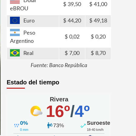
Dólar
39,50
41,00
eBROU
Euro
44,20
49,18
Peso
0,02
0,20
Argentino
Real
7,00
8,70
Fuente: Banco República
Estado del tiempo
Rivera
16º
/
4º
0%
Suroeste
73%
0 mm
18-40 km/h