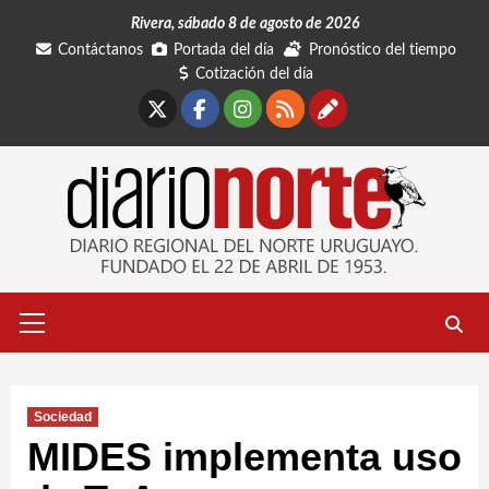
Saltar
Rivera, sábado 8 de agosto de 2026
al
Contáctanos
Portada del día
Pronóstico del tiempo
contenido
Cotización del día
X
Facebook
Instagram
RSS
Contáctano
Menú
primario
Sociedad
MIDES implementa uso