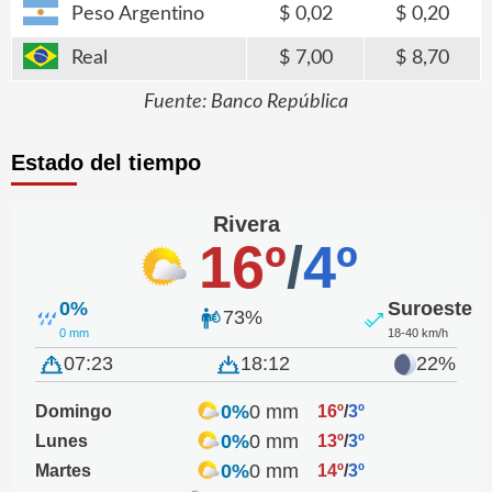
Peso Argentino
0,02
0,20
Real
7,00
8,70
Fuente: Banco República
Estado del tiempo
Rivera
16º
/
4º
0%
Suroeste
73%
0 mm
18-40 km/h
07:23
18:12
22%
0%
0 mm
Domingo
16º
/
3º
0%
0 mm
Lunes
13º
/
3º
0%
0 mm
Martes
14º
/
3º