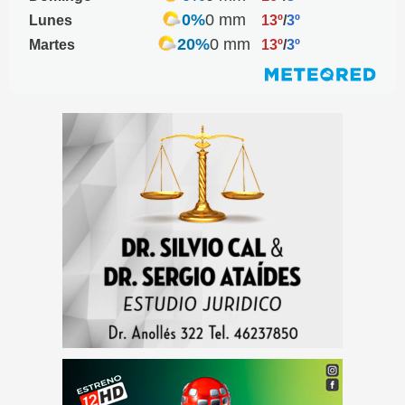
0%
0 mm
Lunes
13º
/
3º
20%
0 mm
Martes
13º
/
3º