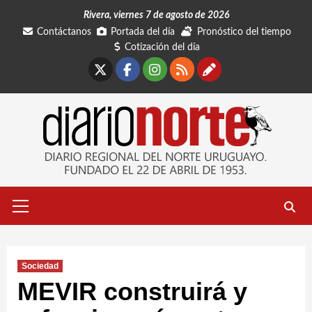
Saltar
Rivera, viernes 7 de agosto de 2026
al
Contáctanos
Portada del día
Pronóstico del tiempo
contenido
Cotización del día
X
Facebook
Instagram
RSS
Contáctano
Menú
primario
Sociedad
MEVIR construirá y