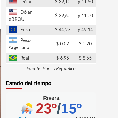
Dólar
39,10
41,50
Dólar
39,60
41,00
eBROU
Euro
44,27
49,14
Peso
0,02
0,20
Argentino
Real
6,95
8,65
Fuente: Banco República
Estado del tiempo
Rivera
23º
/
15º