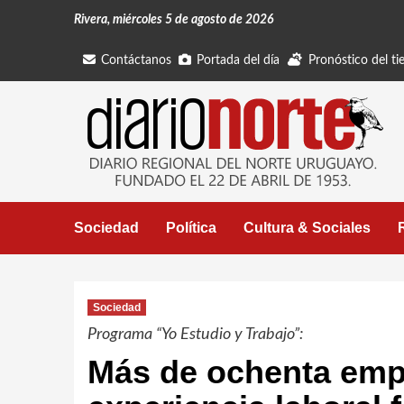
Saltar
Rivera, miércoles 5 de agosto de 2026
al
contenido
Contáctanos
Portada del día
Pronóstico del t
Sociedad
Política
Cultura & Sociales
Sociedad
Programa “Yo Estudio y Trabajo”:
Más de ochenta emp