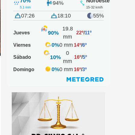
70%
Noroeste
94%
5.1 mm
15-32 km/h
07:26
18:10
55%
19.8
90%
Jueves
22º
/
11º
mm
0%
0 mm
Viernes
14º
/
6º
0
10%
Sábado
16º
/
5º
mm
0%
0 mm
Domingo
16º
/
3º