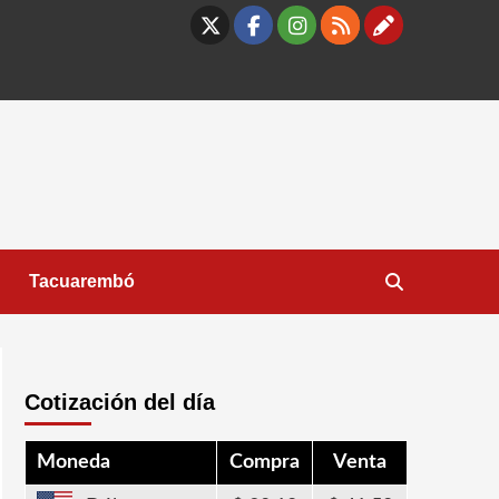
X
Facebook
Instagram
RSS
Contáct
Tacuarembó
Cotización del día
Moneda
Compra
Venta