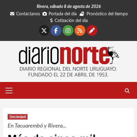
Saltar
Rivera, sábado 8 de agosto de 2026
al
Contáctanos
Portada del día
Pronóstico del tiempo
contenido
Cotización del día
X
Facebook
Instagram
RSS
Contáctano
Menú
primario
Sociedad
En Tacuarembó y Rivera...