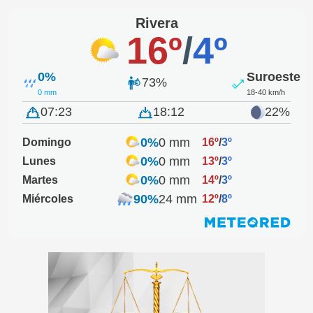
Rivera
16º
/
4º
0%
Suroeste
73%
0 mm
18-40 km/h
07:23
18:12
22%
0%
0 mm
Domingo
16º
/
3º
0%
0 mm
Lunes
13º
/
3º
0%
0 mm
Martes
14º
/
3º
90%
24 mm
Miércoles
12º
/
8º