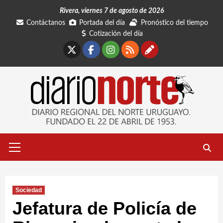
Saltar
Rivera, viernes 7 de agosto de 2026
al
Contáctanos
Portada del día
Pronóstico del tiempo
contenido
Cotización del día
X
Facebook
Instagram
RSS
Contáctano
Menú
primario
Sociedad
Jefatura de Policía de