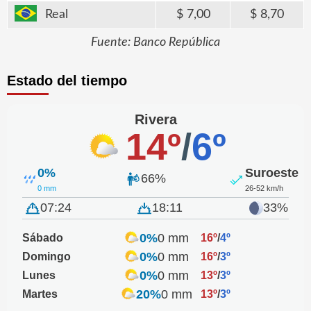
Real
7,00
8,70
Fuente: Banco República
Estado del tiempo
Rivera
14º
/
6º
0%
Suroeste
66%
0 mm
26-52 km/h
07:24
18:11
33%
0%
0 mm
Sábado
16º
/
4º
0%
0 mm
Domingo
16º
/
3º
0%
0 mm
Lunes
13º
/
3º
20%
0 mm
Martes
13º
/
3º