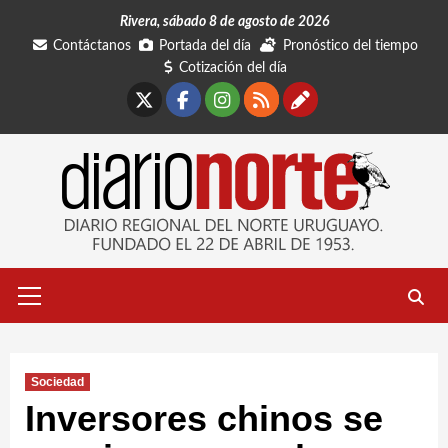
Saltar
Rivera, sábado 8 de agosto de 2026
al
Contáctanos
Portada del día
Pronóstico del tiempo
contenido
Cotización del día
X
Facebook
Instagram
RSS
Contáctano
Menú
primario
Sociedad
Inversores chinos se