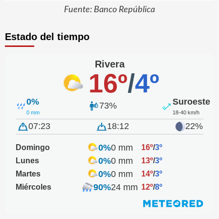
Fuente: Banco República
Estado del tiempo
Rivera
16º
/
4º
0%
Suroeste
73%
0 mm
18-40 km/h
07:23
18:12
22%
0%
0 mm
Domingo
16º
/
3º
0%
0 mm
Lunes
13º
/
3º
0%
0 mm
Martes
14º
/
3º
90%
24 mm
Miércoles
12º
/
8º