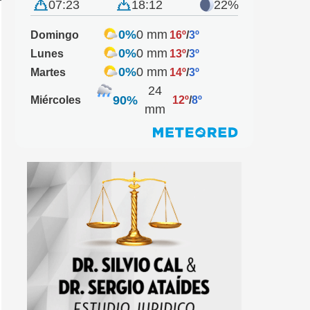
07:23
18:12
22%
0%
0 mm
Domingo
16º
/
3º
0%
0 mm
Lunes
13º
/
3º
0%
0 mm
Martes
14º
/
3º
24
90%
Miércoles
12º
/
8º
mm