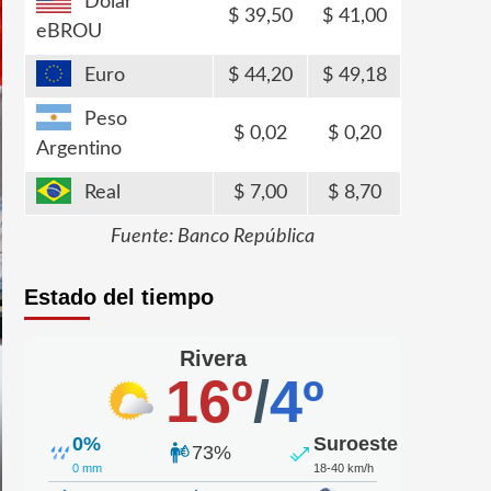
Dólar
39,50
41,00
eBROU
Euro
44,20
49,18
Peso
0,02
0,20
Argentino
Real
7,00
8,70
Fuente: Banco República
Estado del tiempo
Rivera
16º
/
4º
0%
Suroeste
73%
0 mm
18-40 km/h