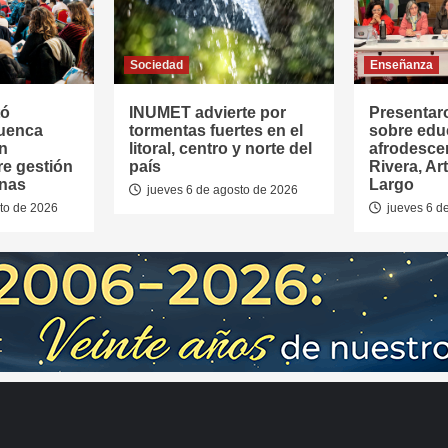
Sociedad
Enseñanza
tó
INUMET advierte por
Presentar
Cuenca
tormentas fuertes en el
sobre edu
en
litoral, centro y norte del
afrodesce
re gestión
país
Rivera, Ar
anas
Largo
jueves 6 de agosto de 2026
to de 2026
jueves 6 d