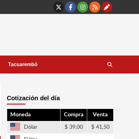
X
Facebook
Instagram
RSS
Contáct
Tacuarembó
Cotización del día
Moneda
Compra
Venta
Dólar
39,00
41,50