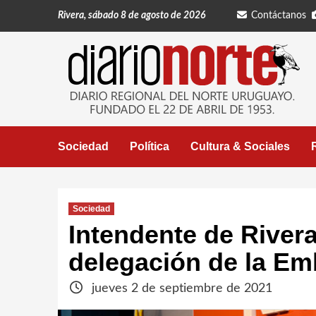
Saltar
Rivera, sábado 8 de agosto de 2026
Contáctanos
al
contenido
Sociedad
Política
Cultura & Sociales
Sociedad
Intendente de Rivera 
delegación de la Em
jueves 2 de septiembre de 2021