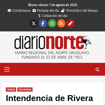
Saltar
Rivera, viernes 7 de agosto de 2026
al
Contáctanos
Portada del día
Pronóstico del tiempo
contenido
Cotización del día
X
Facebook
Instagram
RSS
Contáctano
Menú
primario
Salud
Sociedad
Intendencia de Rivera