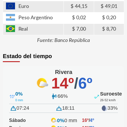
Euro
44,15
49,01
Peso Argentino
0,02
0,20
Real
7,00
8,70
Fuente: Banco República
Estado del tiempo
Rivera
14º
/
6º
0%
Suroeste
66%
0 mm
26-52 km/h
07:24
18:11
33%
0%
0 mm
Sábado
16º
/
4º