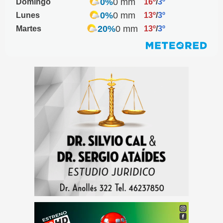
0%
0 mm
Domingo
16º
/
3º
0%
0 mm
Lunes
13º
/
3º
20%
0 mm
Martes
13º
/
3º