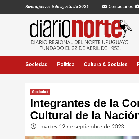
Saltar
Rivera, jueves 6 de agosto de 2026
Contáctanos
al
contenido
Sociedad
Política
Cultura & Sociales
Sociedad
Integrantes de la C
Cultural de la Nació
martes 12 de septiembre de 2023