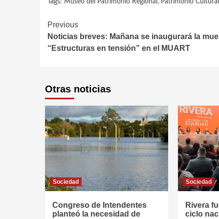
Tags:
Museo del Patrimonio Regional
,
Patrimonio Cultural
Continue
Previous
Noticias breves: Mañana se inaugurará la mue
Reading
“Estructuras en tensión” en el MUART
Otras noticias
Sociedad
Sociedad
Congreso de Intendentes
Rivera fu
planteó la necesidad de
ciclo nac