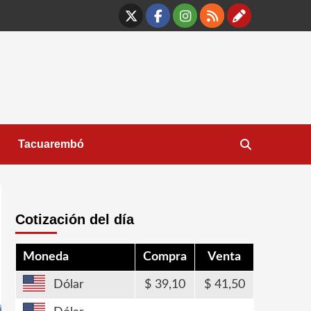
X
Facebook
Instagram
RSS
Contáct
Tacuarembó
Cotización del día
Moneda
Compra
Venta
Dólar
39,10
41,50