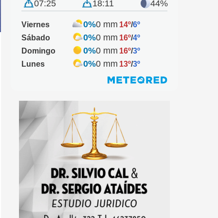
07:25
18:11
44%
0%
0 mm
Viernes
14º
/
6º
0%
0 mm
Sábado
16º
/
4º
0%
0 mm
Domingo
16º
/
3º
0%
0 mm
Lunes
13º
/
3º