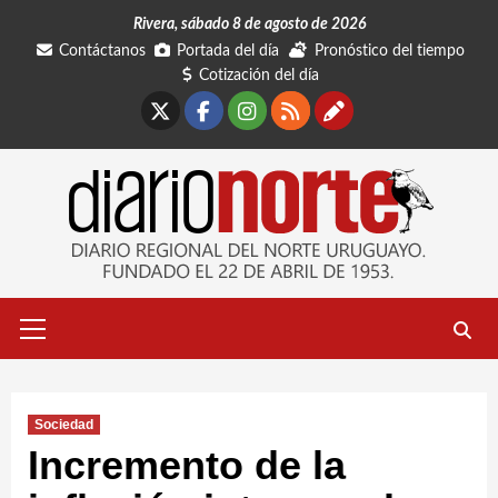
Saltar
Rivera, sábado 8 de agosto de 2026
al
Contáctanos
Portada del día
Pronóstico del tiempo
contenido
Cotización del día
X
Facebook
Instagram
RSS
Contáctano
Menú
primario
Sociedad
Incremento de la