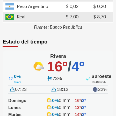
Peso Argentino
0,02
0,20
Real
7,00
8,70
Fuente: Banco República
Estado del tiempo
Rivera
16º
/
4º
0%
Suroeste
73%
0 mm
18-40 km/h
07:23
18:12
22%
0%
0 mm
Domingo
16º
/
3º
0%
0 mm
Lunes
13º
/
3º
0%
0 mm
Martes
14º
/
3º