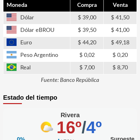
Moneda
Compra
Venta
Dólar
39,00
41,50
Dólar eBROU
39,50
41,00
Euro
44,20
49,18
Peso Argentino
0,02
0,20
Real
7,00
8,70
Fuente: Banco República
Estado del tiempo
Rivera
16º
/
4º
0%
Suroeste