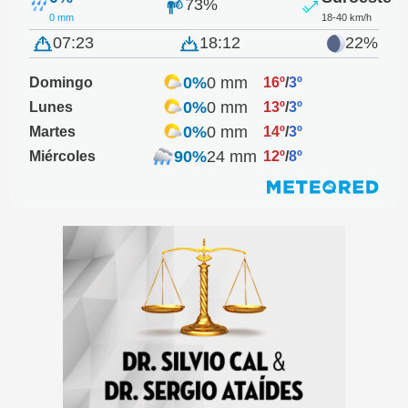
73%
0 mm
18-40 km/h
07:23
18:12
22%
0%
0 mm
Domingo
16º
/
3º
0%
0 mm
Lunes
13º
/
3º
0%
0 mm
Martes
14º
/
3º
90%
24 mm
Miércoles
12º
/
8º