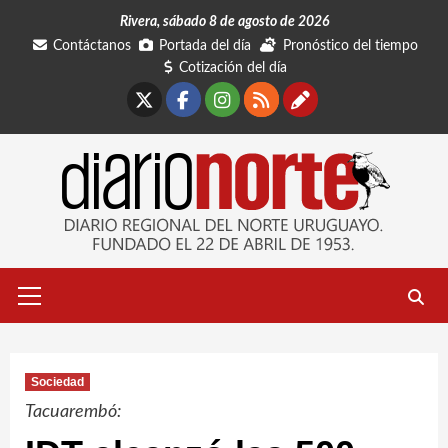
Saltar
Rivera, sábado 8 de agosto de 2026
al
Contáctanos
Portada del día
Pronóstico del tiempo
contenido
Cotización del día
X
Facebook
Instagram
RSS
Contáctano
Menú
primario
Sociedad
Tacuarembó: