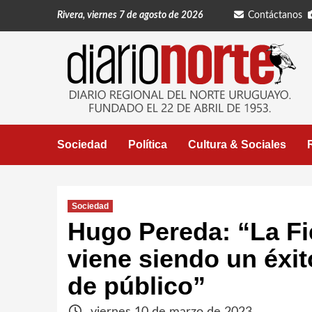
Saltar
Rivera, viernes 7 de agosto de 2026
Contáctanos
al
contenido
Sociedad
Política
Cultura & Sociales
Sociedad
Hugo Pereda: “La Fi
viene siendo un éxit
de público”