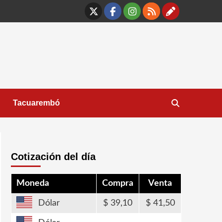
X
Facebook
Instagram
RSS
Contáct
Tacuarembó
Cotización del día
Moneda
Compra
Venta
Dólar
39,10
41,50