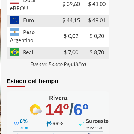
Dólar
39,60
41,00
eBROU
Euro
44,15
49,01
Peso
0,02
0,20
Argentino
Real
7,00
8,70
Fuente: Banco República
Estado del tiempo
Rivera
14º
/
6º
0%
Suroeste
66%
0 mm
26-52 km/h