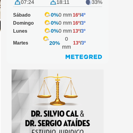
07:24
18:11
33%
0%
0 mm
Sábado
16º
/
4º
0%
0 mm
Domingo
16º
/
3º
0%
0 mm
Lunes
13º
/
3º
0
20%
Martes
13º
/
3º
mm