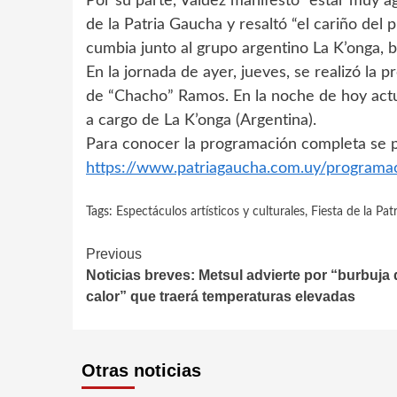
Por su parte, Valdez manifestó “estar muy ag
de la Patria Gaucha y resaltó “el cariño del
cumbia junto al grupo argentino La K’onga, 
En la jornada de ayer, jueves, se realizó la 
de “Chacho” Ramos. En la noche de hoy actu
a cargo de La K’onga (Argentina).
Para conocer la programación completa se p
https://www.patriagaucha.com.uy/programa
Tags:
Espectáculos artísticos y culturales
,
Fiesta de la Pa
Continue
Previous
Noticias breves: Metsul advierte por “burbuja 
Reading
calor” que traerá temperaturas elevadas
Otras noticias