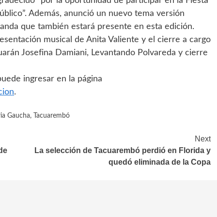
radecido” por la oportunidad de participar en la Fiesta
 público”. Además, anunció un nuevo tema versión
banda que también estará presente en esta edición.
presentación musical de Anita Valiente y el cierre a cargo
arán Josefina Damiani, Levantando Polvareda y cierre
uede ingresar en la página
cion
.
tria Gaucha
,
Tacuarembó
Next
de
La selección de Tacuarembó perdió en Florida y
quedó eliminada de la Copa